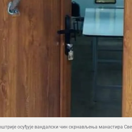
оштрије осуђује вандалски чин скрнављења манастира Све