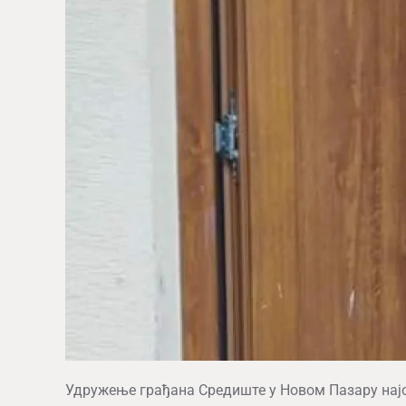
Удружење грађана Средиште у Новом Пазару нај