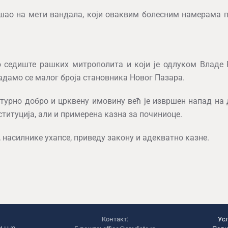
ашао на мети вандала, који оваквим болесним намерама 
био седиште рашких митрополита и који је одлуком Владе
адамо се малог броја становника Новог Пазара.
турно добро и црквену имовину већ је извршен напад на 
ституција, али и примерена казна за починиоце.
 насилнике ухапсе, приведу закону и адекватно казне.
Е
Контакт:
Ус