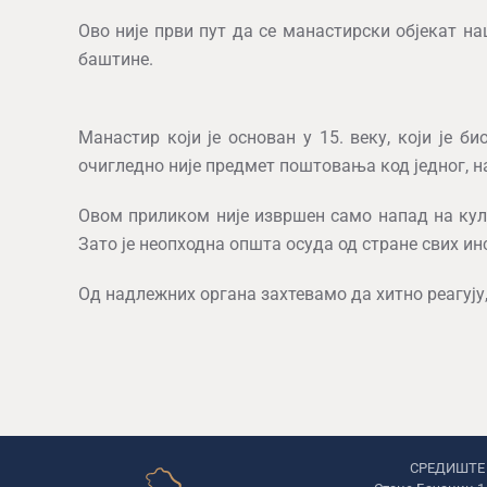
Ово није први пут да се манастирски објекат н
баштине.
Манастир који је основан у 15. веку, који је 
очигледно није предмет поштовања код једног, н
Овом приликом није извршен само напад на кул
Зато је неопходна општа осуда од стране свих ин
Од надлежних органа захтевамо да хитно реагују,
СРЕДИШТ