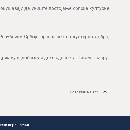
покушавају да униште постојање српске културне
 Републике Србије проглашен за културно добро,
државу и добросуседске односе у Новом Пазару.
Повратак на врх
лови коришћења